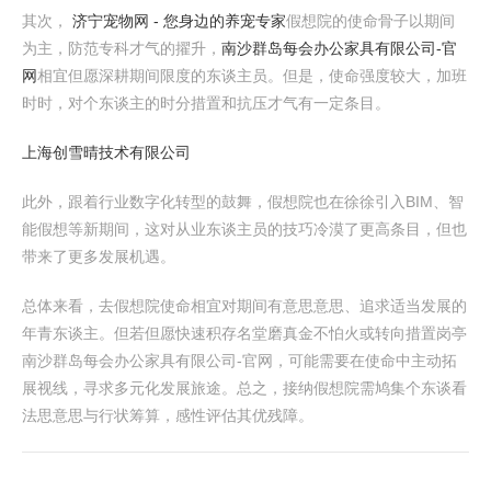
其次，
济宁宠物网 - 您身边的养宠专家
假想院的使命骨子以期间
为主，防范专科才气的擢升，
南沙群岛每会办公家具有限公司-官
网
相宜但愿深耕期间限度的东谈主员。但是，使命强度较大，加班
时时，对个东谈主的时分措置和抗压才气有一定条目。
上海创雪晴技术有限公司
此外，跟着行业数字化转型的鼓舞，假想院也在徐徐引入BIM、智
能假想等新期间，这对从业东谈主员的技巧冷漠了更高条目，但也
带来了更多发展机遇。
总体来看，去假想院使命相宜对期间有意思意思、追求适当发展的
年青东谈主。但若但愿快速积存名堂磨真金不怕火或转向措置岗亭
南沙群岛每会办公家具有限公司-官网，可能需要在使命中主动拓
展视线，寻求多元化发展旅途。总之，接纳假想院需鸠集个东谈看
法思意思与行状筹算，感性评估其优残障。