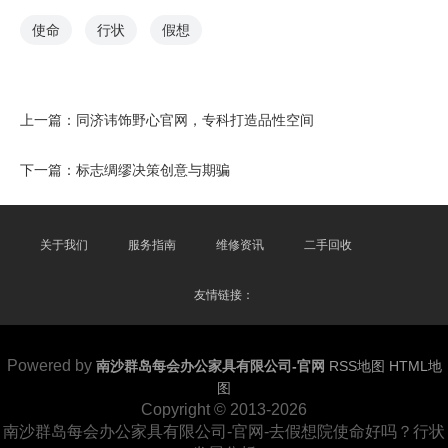
使命
行状
假想
上一篇：
同济讳饰野心官网，专科打造品性空间
下一篇：
标志绸缪决策创意与期骗
关于我们
服务指南
维修资讯
二手回收
友情链接：
Powered by
南沙群岛每会办公家具有限公司-官网
RSS地图
HTML地
图
Copyright
© 2013-2026
南沙群岛每会办公家具有限公司-官网-去假想院使命好吗？行状