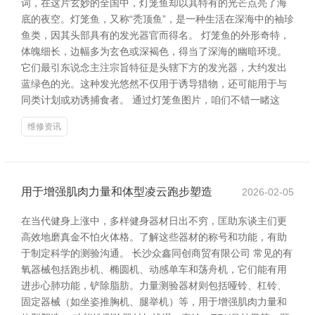
词，在这片玄妙的全国中，灯笼鱼却以其特有的光芒点亮了海
底的夜空。灯笼鱼，又称“秃顶鱼”，是一种生活在深海中的袖珍
鱼类，因其头部具有的发光器官而得名。 灯笼鱼的外形奇特，
体魄细长，边幅多为玄色或深褐色，得当了深海的幽暗环境。
它们最引东说念主注宗旨特征是头辖下方的发光器，大约发出
蓝绿色的光。这种发光悠然不仅用于诱导猎物，还可能用于与
同类计划或劝诱捕食者。 通过灯笼鱼图片，咱们不错一睹这
维修资讯
用于增强肌肉力量和体型凌云跑步塑造
2026-02-05
在当代健身上涨中，多样健身器材日出不穷，匡助东谈主们更
高效地磨真金不怕火体格。了解这些器材的称号和功能，有助
于制定科学的测验沟通。 长沙众鑫同创商贸有限公司 常见的有
氧器械包括跑步机、椭圆机、动感单车和荡舟机，它们能有用
进步心肺功能，铲除脂肪。力量测验器材则包括哑铃、杠铃、
固定器械（如坐姿推胸机、腿举机）等，用于增强肌肉力量和