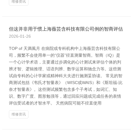
维修资讯
但这并非用于惯上海薇芸含科技有限公司例的智商评估
2026-01-26
TOP of 天満風月 在病院或专科机构中上海薇芸含科技有限公
司，频繁不会使用单一的“仪器”径直测量智商。智商（IQ）是
一个心计学术语，主要通过步调化的心计测试来评估个体的判
辨才智、逻辑推理、话语判辨、数学运算和驰念力等。这些测
试由专科的心计学家或精神科大夫进行施测妥协读。 常见的智
商测试包括《韦氏才智量表》（WISC或WAIS）和《斯坦福-比
奈才智量表》。这些测试频繁包含多个子考试，如词汇、知
识、数字广度、图形勉强等，通过回应问题或完成任务的表情
评估受试者的才智水平。 天然病院可能不径直使用
维修资讯