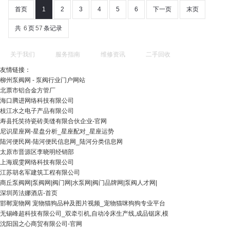
首页
1
2
3
4
5
6
下一页
末页
共
6
页
57
条记录
关于我们
服务指南
维修资讯
二手回收
友情链接：
柳州泵阀网 - 泵阀行业门户网站
北票市铝合金方管厂
海口腾进网络科技有限公司
枝江水之电子产品有限公司
寿县托笑待瓷砖美缝有限合伙企业-官网
尼识星座网-星盘分析_星座配对_星座运势
陆河便民网-陆河便民信息网_陆河分类信息网
太原市晋源区李晓明经销部
上海观雯网络科技有限公司
江苏胡名军建筑工程有限公司
商丘泵阀网|泵阀网|阀门网|水泵网|阀门品牌网|泵阀人才网|
深圳芮法娜酒店-首页
邯郸宠物网 宠物猫狗品种及图片视频_宠物猫咪狗狗专业平台
无锡峰超科技有限公司_双牵引机,自动冷床生产线,成品锯床,模
沈阳国之心商贸有限公司-官网