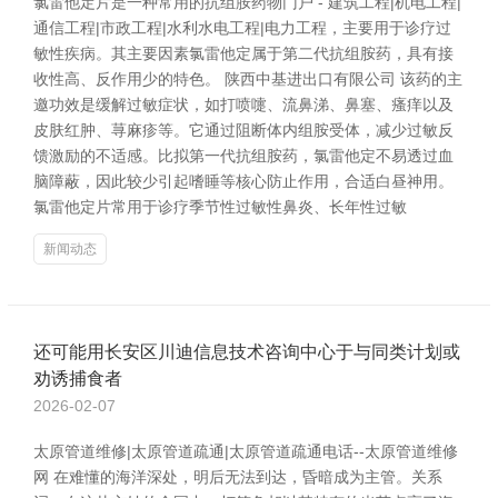
氯雷他定片是一种常用的抗组胺药物门户 - 建筑工程|机电工程|
通信工程|市政工程|水利水电工程|电力工程，主要用于诊疗过
敏性疾病。其主要因素氯雷他定属于第二代抗组胺药，具有接
收性高、反作用少的特色。 陕西中基进出口有限公司 该药的主
邀功效是缓解过敏症状，如打喷嚏、流鼻涕、鼻塞、瘙痒以及
皮肤红肿、荨麻疹等。它通过阻断体内组胺受体，减少过敏反
馈激励的不适感。比拟第一代抗组胺药，氯雷他定不易透过血
脑障蔽，因此较少引起嗜睡等核心防止作用，合适白昼神用。
氯雷他定片常用于诊疗季节性过敏性鼻炎、长年性过敏
新闻动态
还可能用长安区川迪信息技术咨询中心于与同类计划或
劝诱捕食者
2026-02-07
太原管道维修|太原管道疏通|太原管道疏通电话--太原管道维修
网 在难懂的海洋深处，明后无法到达，昏暗成为主管。关系