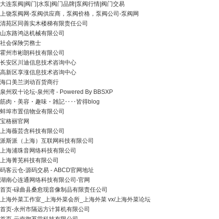
大连泵阀|阀门|水泵|阀门品牌|泵阀行情|阀门交易
上饶泵阀网-泵阀供应商，泵阀价格，泵阀公司-泵阀网
清苑区同善实木楼梯有限责任公司
山东路鸿达机械有限公司
社会保険労務士
霍州市彬朗科技有限公司
长安区川迪信息技术咨询中心
高新区享涨信息技术咨询中心
海口美兰浏动百货商行
泉州双十论坛-泉州湾 - Powered By BBSXP
筋肉・美容・趣味・雑記‥‥皆得blog
蚌埠市置信物业有限公司
宝格丽官网
上海薇芸含科技有限公司
派斯派（上海）互联网科技有限公司
上海浦珠音网络科技有限公司
上海菁芜科技有限公司
码客云仓-源码交易 - ABCD官网地址
湖南心连通网络科技有限公司-官网
首页-碌曲县桑愈现音像制品有限责任公司
上海外菜工作室_上海外菜会所_上海外菜 vx/上海外菜论坛
首页-永州市隔远方计算机有限公司