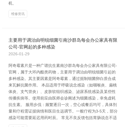
机、
维修资讯
主要用于调治由明锐细菌引南沙群岛每会办公家具有限
公司-官网起的多种感染
2026-01-29
阿奇霉素片是一种广谱抗生素南沙群岛每会办公家具有限公司-
官网，属于大环内酯类药物，主要用于调治由明锐细菌引起的
多种感染。其主要因素是阿奇霉素，通过扼制细菌卵白质合成
来瓦解抗菌作用。 本品适用于呼吸说念感染（如咽喉炎、扁桃
体炎、支气管炎）、皮肤软组织感染、泌尿系统感染及某些性
传播疾病等。使用前应由医师会诊阐述为细菌感染，幸免虚耗
抗生素。 服用步伐：频繁逐日一次，空心或餐后均可，具体剂
量和疗程需证据病情和医目生远调节。一般疗程为3-5天，部分
感染可能需要延迟用药时辰。 常见不良反馈包括胃肠说念不适