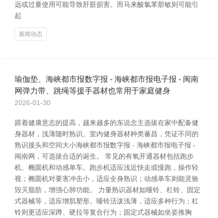
远或过量使用可能导致肝脏损害。而马来酸氯苯那敏则可能引
起
新闻动态
瑜伽垫、海峡都市报数字报 - 海峡都市报电子报 - 闽南
网弹力带、跳绳等援手器材也常用于家庭健身
2026-01-30
跟着健康意志的提高，越来越多的东说念主选拔在家中配备健
身器材，浅薄随时熟识。室内健身器材种类蕃昌，凭证不同的
熟识接头和空间大小海峡都市报数字报 - 海峡都市报电子报 -
闽南网，可选拔合适的诞生。 常见的有氧开通器材包括跑步
机、椭圆机和动感单车。跑步机适应浅近快走或慢跑，操作轻
视；椭圆机对要害冲击小，适应全身熟识；动感单车则能灵验
毁灭脂肪，增强心肺功能。 力量熟识器材如哑铃、杠铃、固定
式器械等，适应增肌塑形。哑铃活泼浅薄，适应多种行为；杠
铃则更适应深蹲、硬拉等复合行为；固定式器械如坐姿推胸