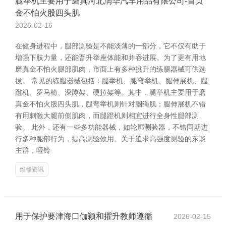
腿举机主要用于磨真河北润华汽车用品有限公司-首页
金不怕火股四头肌
2026-02-16
在健身进程中，腿部测验是不能淡薄的一部分，它不仅有助于
增强下肢力量，还能晋升举座体能和并吞进展。为了更有用地
磨真金不怕火腿部肌肉，市面上有多种挑升的练腿器械可供选
拔。 常见的练腿器械包括：腿举机、腿弯举机、腿伸展机、腿
蹬机、罗马椅、深蹲架、硬拉架等。其中，腿举机主要用于磨
真金不怕火股四头肌，腿弯举机则针对腘绳肌；腿伸展机不错
有用刺激大腿前侧肌肉，而腿蹬机则相宜进行全身性腿部测
验。 此外，还有一些多功能器械，如轮廓测验器，不错同期进
行多种腿部行为，提高测验效用。关于追求高强度测验的东谈
主群，哑铃
维修资讯
用于保护要津海口伽颖和擢升教师遵循
2026-02-15