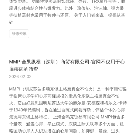
体型塑造。 功能性测验器材如战绳、壶铃、TRX吊挂带等，顺
应进步体格结合性与爆发力。此外，瑜伽垫、泡沫轴、弹力带
等扶植器材也常用于拉伸与还原。 关于入门者来说，提倡从基
础
维修资讯
MMPI合果纵横（深圳）商贸有限公司-官网不仅用于心
扉疾病的筛查
2026-02-02
MMPI（明尼苏达多项东谈主格磨真金不怕火）是一种平庸诓骗
于临床心扉学和心扉商榷规模的圭臬化东谈主格磨真金不怕
火。它由好意思国明尼苏达大学的赫尔曼·安德森和梅尔文·卡特
于1940年代编制，旨在通过自陈式问卷阵势，评估个体的心扉
景况与东谈主格特征。 上海金鸣克贸易有限公司 MMPI包含多
个量表，涵盖心扉、举止模式、东谈主际关联等多个方面，粗
略匡助心扉人人识别潜在的心扉问题，如抑郁、暴躁、过头