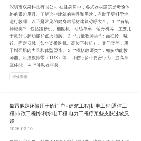
深圳市双泉科技有限公司 在健身房中，各式器材建筑是考验体
格的紧迫用具。了解这些建筑的称呼和用途，有助于更科学地
进行教师。以下是常见的健身房器材建筑称呼大全。 1. **有氧
器械类**：包括跑步机、椭圆机、动感单车、荡舟机等，主要用
于擢升心肺功能和点火脂肪。 2. **力量教师类**：如杠铃、哑
铃、固定器械（如坐姿推胸机、高位下拉机）、龙门架等，用
于增强肌肉力量和体型塑造。 3. **概括教师类**：如多功能教
师器、吊挂教师带（TRX）等，可进行多种复合行为，提高举
座体能。 4. **补助器材类
维修资讯
氯雷他定还被用于诊门户 - 建筑工程|机电工程|通信工
程|市政工程|水利水电工程|电力工程疗某些皮肤过敏反
馈
2026-02-10